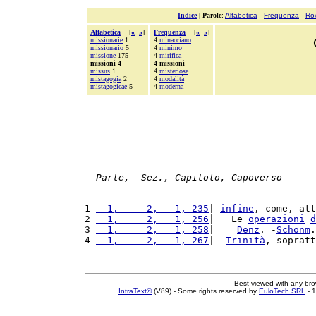
Indice
|
Parole
:
Alfabetica
-
Frequenza
-
Ro
Alfabetica
[
«
»
]
Frequenza
[
«
»
]
missionarie
1
4
minacciano
missionario
5
4
minimo
missione
175
4
mirifica
missioni 4
4 missioni
missus
1
4
misteriose
mistagogia
2
4
modalità
mistagogicae
5
4
moderna
Parte,  Sez., Capitolo, Capoverso
1 
  1,     2,   1, 235
| 
infine
, come, att
2 
  1,     2,   1, 256
|   Le 
operazioni
d
3 
  1,     2,   1, 258
|    
Denz
. -
Schönm
.
4 
  1,     2,   1, 267
|  
Trinità
, sopratt
Best viewed with any br
IntraText®
(V89) - Some rights reserved by
EuloTech SRL
- 1