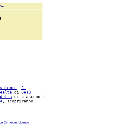
Text
a
salemme
 [
Cf
ealtà
 di 
Gesù
dotta
 di ciascuno [

a
ive Commons License