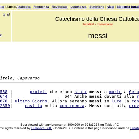
ice
|
Parole
:
Alfabetica
-
Frequenza
-
Rovesciate
-
Lunghezza
-
Statistiche
|
Aiuto
|
Biblioteca Intra
[
«
»
]
Catechismo della Chiesa Cattolic
IntraText - Concordanze
messi
no
itolo, Capoverso
558
 |       
profeti
 che erano 
stati
messi
 a 
morte
 a 
Geru
644
 |                     644 Anche 
messi
 davanti alla 
r
678
 | 
ultimo
Giorno
. Allora saranno 
messi
 in 
luce
 la 
con
2350
|     
castità
 nella 
continenza
. 
Messi
 così alla 
prov
Best viewed with any browser at 800x600 or 768x1024 on Tablet PC
me rights reserved by
EuloTech SRL
- 1996-2007. Content in this page is licensed under a
Creat