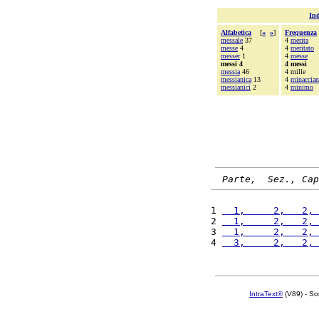
Ind
Alfabetica
[
«
»
]
Frequenza
messale
37
4
merita
messe
4
4
meritato
messer
1
4
messe
messi 4
4 messi
messia
46
4 mille
messianica
13
4
minaccia
messianici
2
4
minimo
Parte,  Sez., Cap
1 
  1,     2,   2, 
2 
  1,     2,   2, 
3 
  1,     2,   2, 
4 
  3,     2,   2, 
IntraText®
(V89) - So