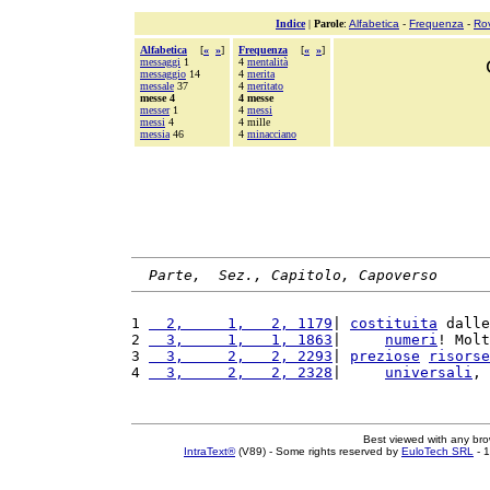
Indice
|
Parole
:
Alfabetica
-
Frequenza
-
Ro
Alfabetica
[
«
»
]
Frequenza
[
«
»
]
messaggi
1
4
mentalità
messaggio
14
4
merita
messale
37
4
meritato
messe 4
4 messe
messer
1
4
messi
messi
4
4 mille
messia
46
4
minacciano
Parte,  Sez., Capitolo, Capoverso
1 
  2,     1,   2, 1179
| 
costituita
 dalle
2 
  3,     1,   1, 1863
|     
numeri
! Molt
3 
  3,     2,   2, 2293
| 
preziose
risorse
4 
  3,     2,   2, 2328
|     
universali
, 
Best viewed with any br
IntraText®
(V89) - Some rights reserved by
EuloTech SRL
- 1