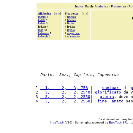
Indice
|
Parole
:
Alfabetica
-
Frequenza
-
Ro
Alfabetica
[
«
»
]
Frequenza
[
«
»
]
lodarti
2
4
liberata
lodata
1
4
liberato
lodate
3
4
limite
lodato 4
4 lodato
lode
58
4
loyola
loderemo
1
4
magnificat
lodevole
1
4
mantenuto
Parte,  Sez., Capitolo, Capoverso
1 
  1,     2,   3, 756
 |    
santuari
 di 
p
2 
  3,     2,   2, 2540
| 
glorificato
 da v
3 
  3,     2,   2, 2550
|   
gloria
, dove n
4 
  3,     2,   2, 2550
|  
fine
, 
amato
 sen
Best viewed with any br
IntraText®
(V89) - Some rights reserved by
EuloTech SRL
- 1