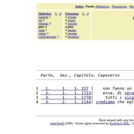
Indice
|
Parole
:
Alfabetica
-
Frequenza
-
Ro
Alfabetica
[
«
»
]
Frequenza
[
«
»
]
joannem
1
4
ispirata
job
3
4
istinto
johannis
9
4
istituita
john 4
4 john
judae
1
4
laudato
judaeo
2
4
lavorare
justificationem
1
4
lavoratori
Parte,  Sez., Capitolo, Capoverso
1 
  1,     1,   3, 157
 |    non fanno un 
2 
  3,     1,   1, 1723
|    essa, di 
vera
3 
  3,     1,   1, 1778
|     tutti i 
vica
4 
  3,     2,   1, 2144
| 
crediamo
 che egl
Best viewed with any br
IntraText®
(V89) - Some rights reserved by
EuloTech SRL
- 1