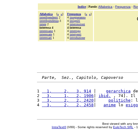
Indice
|
Parole
:
Alfabetica
-
Frequenza
-
Ro
Alfabetica
[
«
»
]
Frequenza
[
«
»
]
interdipendenti
2
4
insegneranno
interdipendenza
3
4
insigniti
intere
2
4
intercessioni
interessa 4
4 interessa
interessano
1
4
interroga
interessate
1
4
interventi
interessati
1
4
introduzione
Parte,  Sez., Capitolo, Capoverso
1 
  1,     2,   3, 914
 |    
gerarchica
 de
2 
  3,     1,   2, 1906
| 
ibid.
 , 74]. Il 
3 
  3,     2,   2, 2420
|     
politiche
: l
4 
  3,     2,   2, 2458
|   
anime
 lo 
esigo
Best viewed with any br
IntraText®
(V89) - Some rights reserved by
EuloTech SRL
- 1