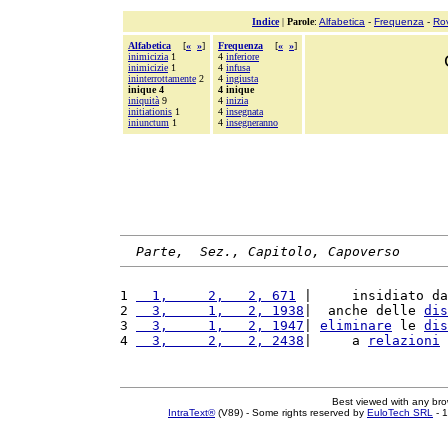
Indice
|
Parole
:
Alfabetica
-
Frequenza
-
Ro
Alfabetica
[
«
»
]
Frequenza
[
«
»
]
inimicizia
1
4
inferiore
inimicizie
1
4
infusa
ininterrottamente
2
4
ingiusta
inique 4
4 inique
iniquità
9
4
inizia
initiationis
1
4
insegnata
iniunctum
1
4
insegneranno
Parte,  Sez., Capitolo, Capoverso
1 
  1,     2,   2, 671
 |     insidiato da
2 
  3,     1,   2, 1938
|  anche delle 
dis
3 
  3,     1,   2, 1947
| 
eliminare
 le 
dis
4 
  3,     2,   2, 2438
|     a 
relazioni
Best viewed with any br
IntraText®
(V89) - Some rights reserved by
EuloTech SRL
- 1