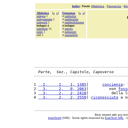
Indice
|
Parole
:
Alfabetica
-
Frequenza
-
Ro
Alfabetica
[
«
»
]
Frequenza
[
«
»
]
indegna
1
4
indebolita
indegnamente
1
4
indefettibile
indegnità
2
4
indefettibilmente
indegno 4
4 indegno
indelebile
13
4
indotto
index
1
4
indumenti
indi 1
4
inesauribile
Parte,  Sez., Capitolo, Capoverso
1 
  2,     2,   1, 1385
|      
coscienza
: 
2 
  3,     2,   0, 2063
|         non 
foss
3 
  3,     2,   2, 2418
|          della l
4 
  3,     2,   2, 2550
| 
riconosciuto
 a n
Best viewed with any br
IntraText®
(V89) - Some rights reserved by
EuloTech SRL
- 1