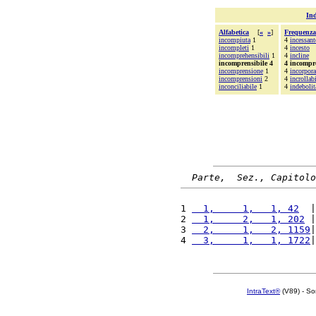
Ind
Alfabetica
[
«
»
]
Frequenza
incompiuta
1
4
incessant
incompleti
1
4
incesto
incomprehensibili
1
4
incline
incomprensibile 4
4 incompr
incomprensione
1
4
incorpora
incomprensioni
2
4
incrollab
inconciliabile
1
4
indebolit
Parte,  Sez., Capitolo
1 
  1,     1,   1, 42
  |
2 
  1,     2,   1, 202
 |
3 
  2,     1,   2, 1159
|
4 
  3,     1,   1, 1722
|
IntraText®
(V89) - So