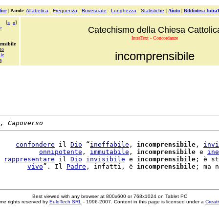
ice
|
Parole
:
Alfabetica
-
Frequenza
-
Rovesciate
-
Lunghezza
-
Statistiche
|
Aiuto
|
Biblioteca Intra
[
«
»
]
e
Catechismo della Chiesa Cattolic
IntraText - Concordanze
ensibile
to
incomprensibile
ile
a
, Capoverso
    
confondere
 il 
Dio
 “
ineffabile
, 
incomprensibile
, 
invi
          
onnipotente
, 
immutabile
, 
incomprensibile
 e 
ine
 
rappresentare
 il 
Dio
invisibile
 e 
incomprensibile
; è st
       
vivo
”. Il 
Padre
, infatti, è 
incomprensibile
; ma n
Best viewed with any browser at 800x600 or 768x1024 on Tablet PC
me rights reserved by
EuloTech SRL
- 1996-2007. Content in this page is licensed under a
Creat