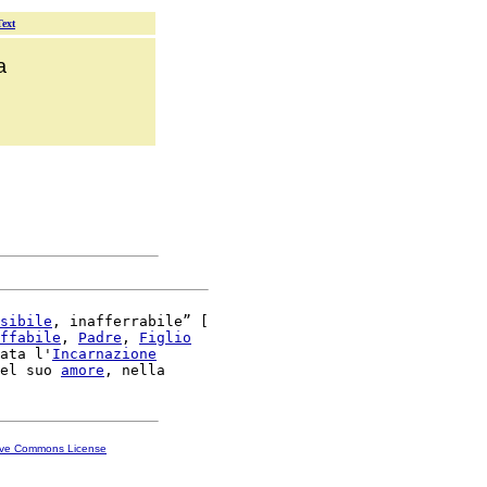
Text
a
sibile
, inafferrabile” [

ffabile
, 
Padre
, 
Figlio
ata l'
Incarnazione
el suo 
amore
ive Commons License