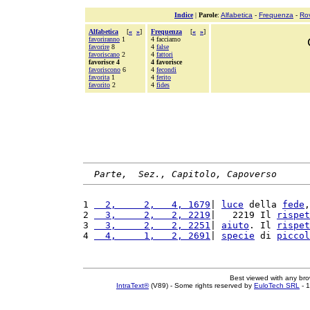
Indice
|
Parole
:
Alfabetica
-
Frequenza
-
Ro
Alfabetica
[
«
»
]
Frequenza
[
«
»
]
favoriranno
1
4 facciamo
favorire
8
4
false
favoriscano
2
4
fattori
favorisce 4
4 favorisce
favoriscono
6
4
fecondi
favorita
1
4
ferito
favorito
2
4
fides
Parte,  Sez., Capitolo, Capoverso
1 
  2,     2,   4, 1679
| 
luce
 della 
fede
,
2 
  3,     2,   2, 2219
|   2219 Il 
rispet
3 
  3,     2,   2, 2251
| 
aiuto
. Il 
rispet
4 
  4,     1,   2, 2691
| 
specie
 di 
piccol
Best viewed with any br
IntraText®
(V89) - Some rights reserved by
EuloTech SRL
- 1