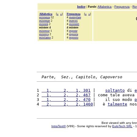
Indice
|
Parole
:
Alfabetica
-
Frequenza
-
Ro
Alfabetica
[
«
»
]
Frequenza
[
«
»
]
esistenza
52
4
esemplare
esistenze
2
4
eserciti
esisterà
2
4
esistenti
esistere 4
4 esistere
esistesse
1
4
espone
esisteva
2
4
esposta
esistiamo
2
4
esposto
Parte,  Sez., Capitolo, Capoverso
1 
  1,     2,   1, 301
 |    
soltanto
 di 
e
2 
  1,     2,   2, 467
 | come tale aveva 
3 
  1,     2,   2, 470
 |    il suo modo 
p
4 
  2,     2,   2, 1460
|   è 
talmente
 nos
Best viewed with any br
IntraText®
(V89) - Some rights reserved by
EuloTech SRL
- 1