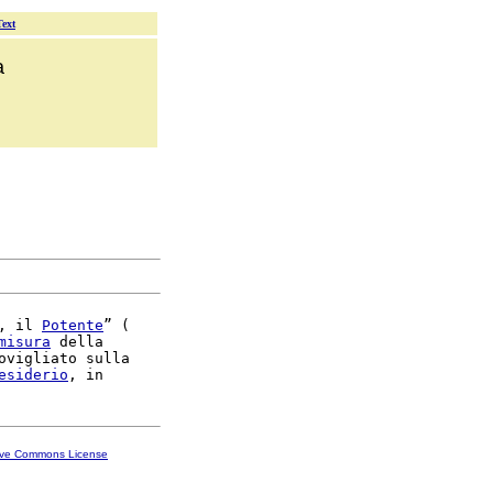
Text
a
, il 
Potente
” (

misura
 della

ovigliato sulla

esiderio
ive Commons License