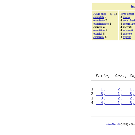
Ind
Alfabetica
[
«
»
]
Frequenza
esercitati
2
4
esalta
esercitato
7
4
escatolog
eserciteranno
1
4
esemplare
eserciti 4
4 eserciti
esercitino
2
4
esistenti
esercizi
6
4
esistere
esercizio
47
4
espone
Parte,  Sez., Ca
1 
  1,     2,   1,
2 
  3,     1,   3,
3 
  3,     2,   2,
4 
  4,     1,   3,
IntraText®
(V89) - So