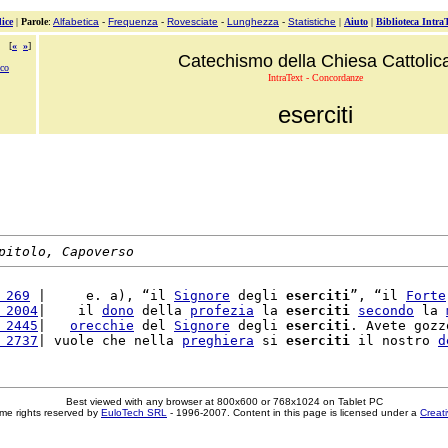
ice
|
Parole
:
Alfabetica
-
Frequenza
-
Rovesciate
-
Lunghezza
-
Statistiche
|
Aiuto
|
Biblioteca Intra
[
«
»
]
Catechismo della Chiesa Cattolic
ico
IntraText - Concordanze
eserciti
pitolo, Capoverso
 269
 |     e. a), “il 
Signore
 degli 
eserciti
”, “il 
Forte
 2004
|    il 
dono
 della 
profezia
 la 
eserciti
secondo
 la 
 2445
|   
orecchie
 del 
Signore
 degli 
eserciti
. Avete gozz
 2737
| vuole che nella 
preghiera
 si 
eserciti
 il nostro 
d
Best viewed with any browser at 800x600 or 768x1024 on Tablet PC
me rights reserved by
EuloTech SRL
- 1996-2007. Content in this page is licensed under a
Creat