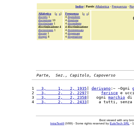
Indice
|
Parole
:
Alfabetica
-
Frequenza
-
Ro
Alfabetica
[
«
»
]
Frequenza
[
«
»
]
discreto
1
4
dipendenti
discrezione
10
4
direzione
discriminare
1
4
discendente
discriminazione 4
4 discriminazione
discussiones
1
4
disinteressata
discute
1
4
dispensare
disegni
8
4
disperazione
Parte,  Sez., Capitolo, Capoverso
1 
  3,     1,   2, 1935
| 
derivano
:~ ~Ogni 
2 
  3,     2,   2, 2297
|     
ferisce
 e ucc
3 
  3,     2,   2, 2358
|   ogni 
marchio
 di
4 
  3,     2,   2, 2433
|    a tutti, senza
Best viewed with any br
IntraText®
(V89) - Some rights reserved by
EuloTech SRL
- 1