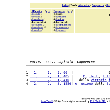
Indice
|
Parole
:
Alfabetica
-
Frequenza
-
Ro
Alfabetica
[
«
»
]
Frequenza
[
«
»
]
discenda
1
4 dinanzi
discende
2
4
dipendenti
discendendo
1
4
direzione
discendente 4
4 discendente
discendenti
3
4
discriminazione
discendenza
13
4
disinteressata
discenderà
1
4
dispensare
Parte,  Sez., Capitolo, Capoverso
1 
  1,     1,   2, 60
  |                  
2 
  1,     2,   1, 405
 |     
Cf
ibid.
, 
151
3 
  1,     2,   1, 410
 |   della 
vittoria
4 
  2,     2,   3, 1556
| 
effusione
 dello 
S
Best viewed with any br
IntraText®
(V89) - Some rights reserved by
EuloTech SRL
- 1