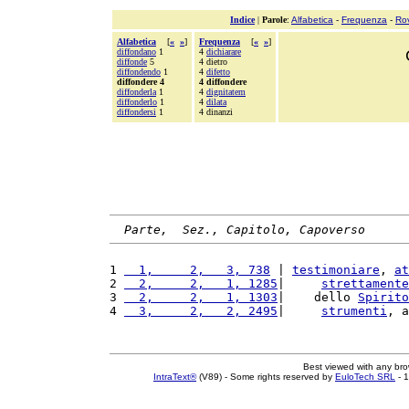
Indice
|
Parole
:
Alfabetica
-
Frequenza
-
Ro
Alfabetica
[
«
»
]
Frequenza
[
«
»
]
diffondano
1
4
dichiarare
diffonde
5
4 dietro
diffondendo
1
4
difetto
diffondere 4
4 diffondere
diffonderla
1
4
dignitatem
diffonderlo
1
4
dilata
diffondersi
1
4 dinanzi
Parte,  Sez., Capitolo, Capoverso
1 
  1,     2,   3, 738
 | 
testimoniare
, 
at
2 
  2,     2,   1, 1285
|     
strettamente
3 
  2,     2,   1, 1303
|    dello 
Spirito
4 
  3,     2,   2, 2495
|     
strumenti
, a
Best viewed with any br
IntraText®
(V89) - Some rights reserved by
EuloTech SRL
- 1