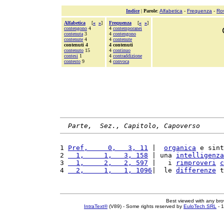
Indice
|
Parole
:
Alfabetica
-
Frequenza
-
Ro
Alfabetica
[
«
»
]
Frequenza
[
«
»
]
contengono
4
4
contemporanei
contenuta
3
4
contengono
contenute
4
4
contenute
contenuti 4
4 contenuti
contenuto
15
4
continuo
contesi
1
4
contraddizione
contesto
9
4
convoca
Parte,  Sez., Capitolo, Capoverso
1 
Pref,     0,   3, 11
 |  
organica
 e sint
2 
  1,     1,   3, 158
 | una 
intelligenza
3 
  1,     2,   2, 597
 |   i 
rimproveri
c
4 
  2,     1,   1, 1096
|  le 
differenze
 t
Best viewed with any br
IntraText®
(V89) - Some rights reserved by
EuloTech SRL
- 1