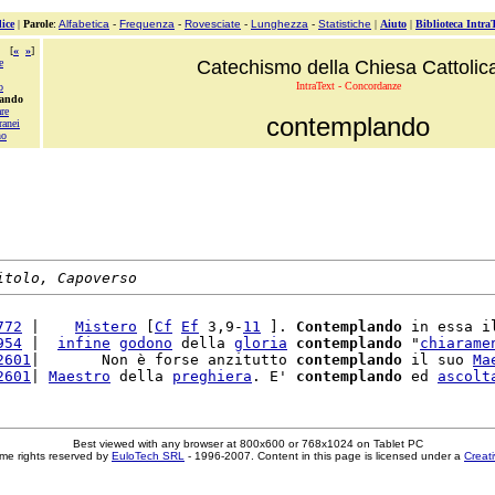
ice
|
Parole
:
Alfabetica
-
Frequenza
-
Rovesciate
-
Lunghezza
-
Statistiche
|
Aiuto
|
Biblioteca Intra
[
«
»
]
e
Catechismo della Chiesa Cattolic
IntraText - Concordanze
o
lando
re
contemplando
ranei
no
itolo, Capoverso
772
 |    
Mistero
 [
Cf
Ef
 3,9-
11
 ]. 
Contemplando
 in essa i
954
 |  
infine
godono
 della 
gloria
contemplando
 "
chiarame
2601
|       Non è forse anzitutto 
contemplando
 il suo 
Ma
2601
| 
Maestro
 della 
preghiera
. E' 
contemplando
 ed 
ascolt
Best viewed with any browser at 800x600 or 768x1024 on Tablet PC
me rights reserved by
EuloTech SRL
- 1996-2007. Content in this page is licensed under a
Creat