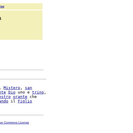
Text
a
l 
Mistero
, 
san
nte
Dio
 uno e 
trino
,

estro
orante
 che

ando
 il 
Figlio
ive Commons License