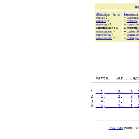
Ind
Alfabetica
[
«
»
]
Frequenza
contare
2
4
consegnar
contatto
9
4
consuma
contempla
5
4
consumat
contemplando 4
4 contemp
contemplano
3
4
contempla
contemplare
4
4
contempo
contemplarlo
2
4
contengo
Parte,  Sez., Cap
1 
  1,     2,   3, 
2 
  1,     2,   3, 
3 
  4,     1,   1, 
4 
  4,     1,   1, 
IntraText®
(V89) - So