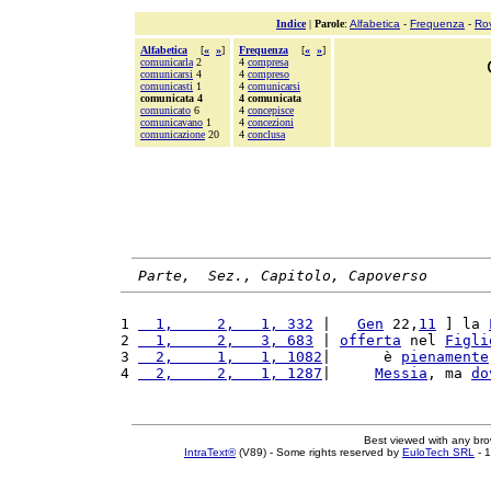
Indice
|
Parole
:
Alfabetica
-
Frequenza
-
Ro
Alfabetica
[
«
»
]
Frequenza
[
«
»
]
comunicarla
2
4
compresa
comunicarsi
4
4
compreso
comunicasti
1
4
comunicarsi
comunicata 4
4 comunicata
comunicato
6
4
concepisce
comunicavano
1
4
concezioni
comunicazione
20
4
conclusa
Parte,  Sez., Capitolo, Capoverso
1 
  1,     2,   1, 332
 |   
Gen
 22,
11
 ] la 
2 
  1,     2,   3, 683
 | 
offerta
 nel 
Figli
3 
  2,     1,   1, 1082
|      è 
pienamente
4 
  2,     2,   1, 1287
|     
Messia
, ma 
do
Best viewed with any br
IntraText®
(V89) - Some rights reserved by
EuloTech SRL
- 1