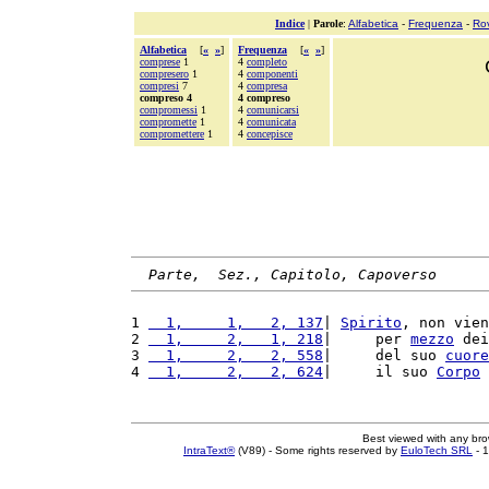
Indice
|
Parole
:
Alfabetica
-
Frequenza
-
Ro
Alfabetica
[
«
»
]
Frequenza
[
«
»
]
comprese
1
4
completo
compresero
1
4
componenti
compresi
7
4
compresa
compreso 4
4 compreso
compromessi
1
4
comunicarsi
compromette
1
4
comunicata
compromettere
1
4
concepisce
Parte,  Sez., Capitolo, Capoverso
1 
  1,     1,   2, 137
| 
Spirito
, non vien
2 
  1,     2,   1, 218
|     per 
mezzo
 dei
3 
  1,     2,   2, 558
|     del suo 
cuore
4 
  1,     2,   2, 624
|     il suo 
Corpo
 
Best viewed with any br
IntraText®
(V89) - Some rights reserved by
EuloTech SRL
- 1