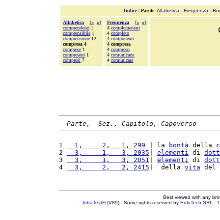
Indice
|
Parole
:
Alfabetica
-
Frequenza
-
Ro
Alfabetica
[
«
»
]
Frequenza
[
«
»
]
comprendono
1
4
complementari
comprensibile
1
4
completo
comprensione
12
4
componenti
compresa 4
4 compresa
comprese
1
4
compreso
compresero
1
4
comunicarsi
compresi
7
4
comunicata
Parte,  Sez., Capitolo, Capoverso
1 
  1,     2,   1, 299
 | la 
bontà
 della 
c
2 
  3,     1,   3, 2035
| 
elementi
 di 
dott
3 
  3,     1,   3, 2051
| 
elementi
 di 
dott
4 
  3,     2,   2, 2415
|  della 
vita
 del 
Best viewed with any br
IntraText®
(V89) - Some rights reserved by
EuloTech SRL
- 1