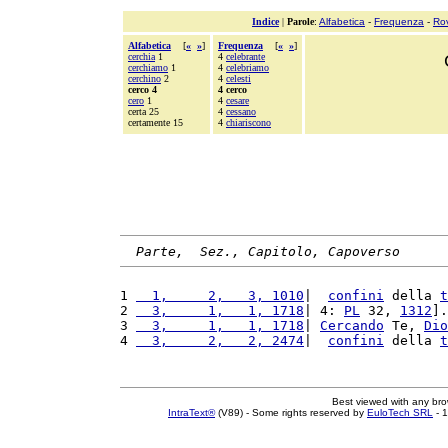
Indice
|
Parole
:
Alfabetica
-
Frequenza
-
Ro
Alfabetica
[
«
»
]
Frequenza
[
«
»
]
cerchia
1
4
celebrante
cerchiamo
1
4
celebriamo
cerchino
2
4
celesti
cerco 4
4 cerco
cero
1
4
cesare
certa 25
4
cessano
certamente 15
4
chiariscono
Parte,  Sez., Capitolo, Capoverso
1 
  1,     2,   3, 1010
|  
confini
 della 
t
2 
  3,     1,   1, 1718
| 4: 
PL
 32, 
1312
].
3 
  3,     1,   1, 1718
| 
Cercando
 Te, 
Dio
4 
  3,     2,   2, 2474
|  
confini
 della 
t
Best viewed with any br
IntraText®
(V89) - Some rights reserved by
EuloTech SRL
- 1