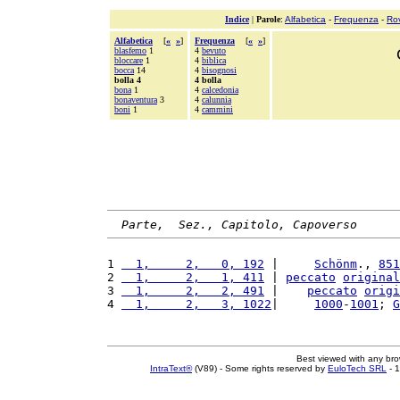
Indice
|
Parole
:
Alfabetica
-
Frequenza
-
Ro
Alfabetica
[
«
»
]
Frequenza
[
«
»
]
blasfemo
1
4
bevuto
bloccare
1
4
biblica
bocca
14
4
bisognosi
bolla 4
4 bolla
bona
1
4
calcedonia
bonaventura
3
4
calunnia
boni
1
4
cammini
Parte,  Sez., Capitolo, Capoverso
1 
  1,     2,   0, 192
 |     
Schönm
., 
851
2 
  1,     2,   1, 411
 | 
peccato
original
3 
  1,     2,   2, 491
 |    
peccato
origi
4 
  1,     2,   3, 1022
|     
1000
-
1001
; 
G
Best viewed with any br
IntraText®
(V89) - Some rights reserved by
EuloTech SRL
- 1