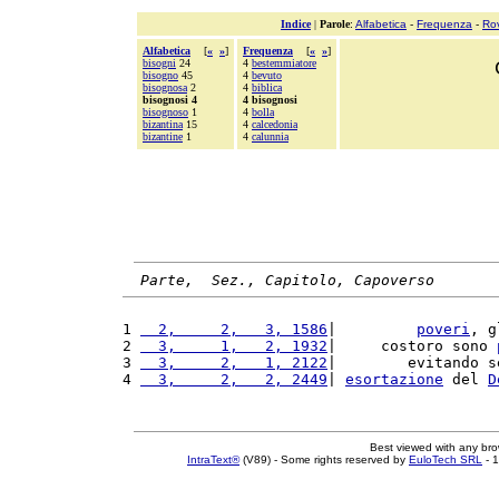
Indice
|
Parole
:
Alfabetica
-
Frequenza
-
Ro
Alfabetica
[
«
»
]
Frequenza
[
«
»
]
bisogni
24
4
bestemmiatore
bisogno
45
4
bevuto
bisognosa
2
4
biblica
bisognosi 4
4 bisognosi
bisognoso
1
4
bolla
bizantina
15
4
calcedonia
bizantine
1
4
calunnia
Parte,  Sez., Capitolo, Capoverso
1 
  2,     2,   3, 1586
|         
poveri
, g
2 
  3,     1,   2, 1932
|     costoro sono 
3 
  3,     2,   1, 2122
|        evitando s
4 
  3,     2,   2, 2449
| 
esortazione
 del 
D
Best viewed with any br
IntraText®
(V89) - Some rights reserved by
EuloTech SRL
- 1