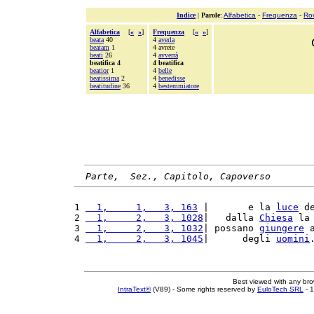
Indice
|
Parole
:
Alfabetica
-
Frequenza
-
Ro
Alfabetica
[
«
»
]
Frequenza
[
«
»
]
beata
40
4
averla
beatam
1
4 avrete
beati
26
4
avverrà
beatifica 4
4 beatifica
beatior
1
4
belle
beatissima
2
4
benedisse
beatitudine
36
4
bestemmiatore
Parte,  Sez., Capitolo, Capoverso
1 
  1,     1,   3, 163
 |       e la 
luce
 d
2 
  1,     2,   3, 1028
|   dalla 
Chiesa
 la
3 
  1,     2,   3, 1032
| possano 
giungere
 
4 
  1,     2,   3, 1045
|      degli 
uomini
Best viewed with any br
IntraText®
(V89) - Some rights reserved by
EuloTech SRL
- 1