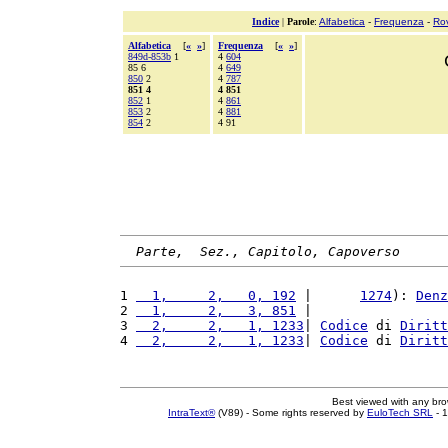
Indice
|
Parole
:
Alfabetica
-
Frequenza
-
Ro
Alfabetica
[
«
»
]
Frequenza
[
«
»
]
849d-853b
1
4
604
85 6
4
649
850
2
4
787
851 4
4 851
852
1
4
861
853
2
4
881
854
2
4 91
Parte,  Sez., Capitolo, Capoverso
1 
  1,     2,   0, 192
 |      
1274
): 
Denz
2 
  1,     2,   3, 851
 |                 
3 
  2,     2,   1, 1233
| 
Codice
 di 
Diritt
4 
  2,     2,   1, 1233
| 
Codice
 di 
Diritt
Best viewed with any br
IntraText®
(V89) - Some rights reserved by
EuloTech SRL
- 1