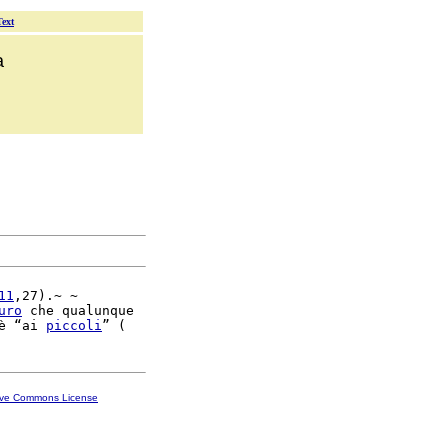
Text
a
11
,27).~ ~

uro
 che qualunque

è “ai 
piccoli
ive Commons License