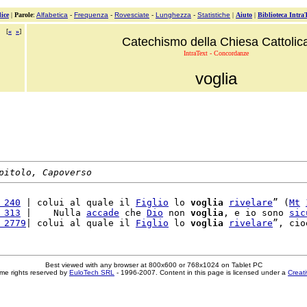
ice
|
Parole
:
Alfabetica
-
Frequenza
-
Rovesciate
-
Lunghezza
-
Statistiche
|
Aiuto
|
Biblioteca Intra
[
«
»
]
Catechismo della Chiesa Cattolic
IntraText - Concordanze
voglia
pitolo, Capoverso
 240
 | colui al quale il 
Figlio
 lo 
voglia
rivelare
” (
Mt
 313
 |    Nulla 
accade
 che 
Dio
 non 
voglia
, e io sono 
sic
 2779
| colui al quale il 
Figlio
 lo 
voglia
rivelare
”, cio
Best viewed with any browser at 800x600 or 768x1024 on Tablet PC
me rights reserved by
EuloTech SRL
- 1996-2007. Content in this page is licensed under a
Creat