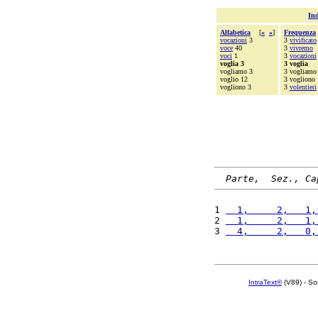
Ind
Alfabetica
[
«
»
]
Frequenza
vocazioni
3
3
vivificato
voce
40
3
vivremo
voci
1
3
vocazioni
voglia 3
3 voglia
vogliamo 3
3 vogliamo
voglio 12
3 vogliono
vogliono 3
3
volentieri
Parte,  Sez., Ca
1 
  1,     2,   1,
2 
  1,     2,   1,
3 
  4,     2,   0,
IntraText®
(V89) - So