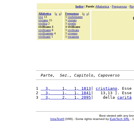
Indice
|
Parole
:
Alfabetica
-
Frequenza
-
Ro
Alfabetica
[
«
»
]
Frequenza
[
«
»
]
vivi
13
3
visibilmente
viviamo
15
3
visitato
vivifica
2
3
viverlo
vivificano 3
3 vivificano
vivificante
8
3
vivificato
vivificantem
4
3
vivremo
vivificanti
1
3
vocazioni
Parte,  Sez., Capitolo, Capoverso
1 
  3,     1,   1, 1813
| 
cristiano
. Esse 
2 
  3,     1,   1, 1841
|   13,13 ]. Esse 
3 
  3,     2,   1, 2095
|    della 
carità
Best viewed with any br
IntraText®
(V89) - Some rights reserved by
EuloTech SRL
- 1