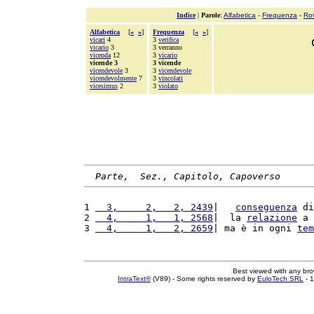
Indice
|
Parole
:
Alfabetica
-
Frequenza
-
Ro
Alfabetica
[
«
»
]
Frequenza
[
«
»
]
vicari
4
3
verifica
vicario
3
3 verranno
vicenda
12
3
vicario
vicende 3
3 vicende
vicendevole
3
3
vicendevole
vicendevolmente
7
3
vincolati
vicesimus
2
3
violato
Parte,  Sez., Capitolo, Capoverso
1 
  3,     2,   2, 2439
|   
conseguenza
 di
2 
  4,     1,   1, 2568
|  la 
relazione
 a 
3 
  4,     1,   2, 2659
| ma è in ogni 
tem
Best viewed with any br
IntraText®
(V89) - Some rights reserved by
EuloTech SRL
- 1