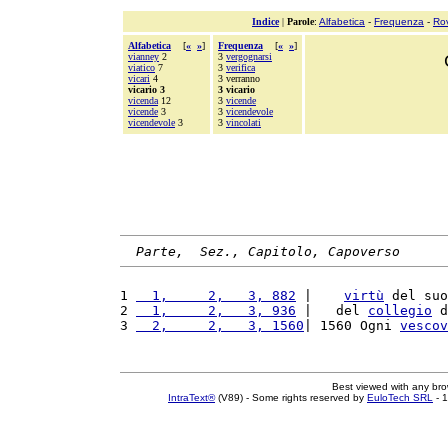
Indice
|
Parole
:
Alfabetica
-
Frequenza
-
Ro
Alfabetica
[
«
»
]
Frequenza
[
«
»
]
vianney
2
3
vergognarsi
viatico
7
3
verifica
vicari
4
3 verranno
vicario 3
3 vicario
vicenda
12
3
vicende
vicende
3
3
vicendevole
vicendevole
3
3
vincolati
Parte,  Sez., Capitolo, Capoverso
1 
  1,     2,   3, 882
 |    
virtù
 del suo
2 
  1,     2,   3, 936
 |   del 
collegio
 d
3 
  2,     2,   3, 1560
| 1560 Ogni 
vescov
Best viewed with any br
IntraText®
(V89) - Some rights reserved by
EuloTech SRL
- 1