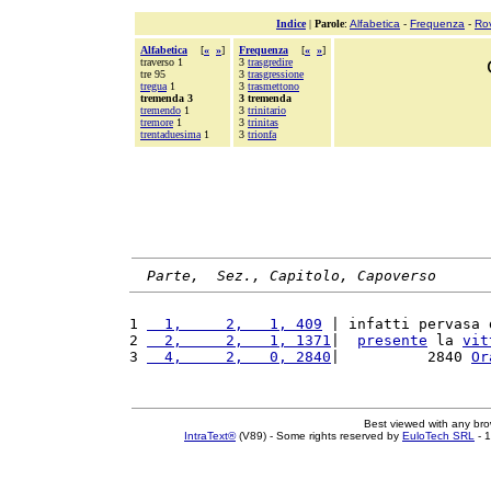
Indice
|
Parole
:
Alfabetica
-
Frequenza
-
Ro
Alfabetica
[
«
»
]
Frequenza
[
«
»
]
traverso 1
3
trasgredire
tre 95
3
trasgressione
tregua
1
3
trasmettono
tremenda 3
3 tremenda
tremendo
1
3
trinitario
tremore
1
3
trinitas
trentaduesima
1
3
trionfa
Parte,  Sez., Capitolo, Capoverso
1 
  1,     2,   1, 409
 | infatti pervasa 
2 
  2,     2,   1, 1371
|  
presente
 la 
vit
3 
  4,     2,   0, 2840
|          2840 
Or
Best viewed with any br
IntraText®
(V89) - Some rights reserved by
EuloTech SRL
- 1