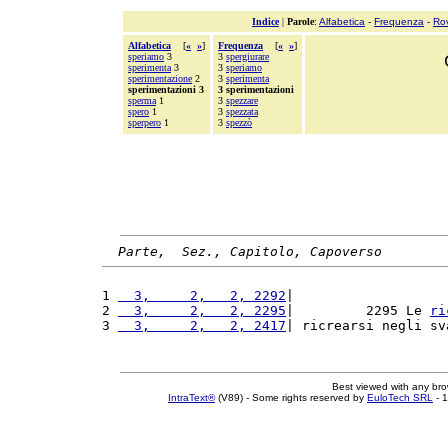
Indice
|
Parole
:
Alfabetica
-
Frequenza
-
Ro
Alfabetica
[
«
»
]
Frequenza
[
«
»
]
speriamo
3
3
spergiurare
sperimenta
3
3
speriamo
sperimentazione
2
3
sperimenta
sperimentazioni 3
3 sperimentazioni
sperma
1
3
spezzare
spero
1
3
spezzata
sperpero
1
3
spezzò
Parte,  Sez., Capitolo, Capoverso
1 
  3,     2,   2, 2292
|                   
2 
  3,     2,   2, 2295
|         2295 Le 
ri
3 
  3,     2,   2, 2417
| ricrearsi negli sv
Best viewed with any br
IntraText®
(V89) - Some rights reserved by
EuloTech SRL
- 1