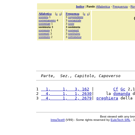
Indice
|
Parole
:
Alfabetica
-
Frequenza
-
Ro
Alfabetica
[
«
»
]
Frequenza
[
«
»
]
sostenta
1
3
sorprendente
sostentamento
4
3
sostanziale
sostentare
1
3
soste
sostenuta 3
3 sostenuta
sostenute
1
3
sostenuti
sostenuti
3
3
sostituirsi
sostenuto
2
3
sottomesse
Parte,  Sez., Capitolo, Capoverso
1 
  1,     1,   3, 162
 |        
Cf
Gc
 2,1
2 
  4,     1,   1, 2630
|     la 
domanda
 d
3 
  4,     1,   2, 2679
| 
preghiera
 della 
Best viewed with any br
IntraText®
(V89) - Some rights reserved by
EuloTech SRL
- 1