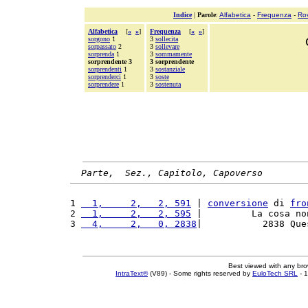
Indice
|
Parole
:
Alfabetica
-
Frequenza
-
Ro
Alfabetica
[
«
»
]
Frequenza
[
«
»
]
sorgono
1
3
sollecita
sorpassato
2
3
sollevare
sorprenda
1
3
sommamente
sorprendente 3
3 sorprendente
sorprendenti
1
3
sostanziale
sorprenderci
1
3
soste
sorprendere
1
3
sostenuta
Parte,  Sez., Capitolo, Capoverso
1 
  1,     2,   2, 591
 | 
conversione
 di 
fro
2 
  1,     2,   2, 595
 |         La cosa no
3 
  4,     2,   0, 2838
|           2838 Que
Best viewed with any br
IntraText®
(V89) - Some rights reserved by
EuloTech SRL
- 1