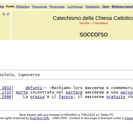
ice
|
Parole
:
Alfabetica
-
Frequenza
-
Rovesciate
-
Lunghezza
-
Statistiche
|
Aiuto
|
Biblioteca Intra
[
«
»
]
Catechismo della Chiesa Cattolic
IntraText - Concordanze
soccorso
pitolo, Capoverso
 1032
|     
defunti
:~ ~Rechiamo loro 
soccorso
 e commemori
 1737
| 
morte
 incontrata nel 
portare
soccorso
 a una 
perso
 1996
|    La 
grazia
 è il 
favore
, il 
soccorso
gratuito
 ch
Best viewed with any browser at 800x600 or 768x1024 on Tablet PC
me rights reserved by
EuloTech SRL
- 1996-2007. Content in this page is licensed under a
Creat