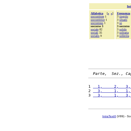
Ind
Alfabetica
[
«
»
]
Frequenza
soccorritore
1
3
singolo
soccorritrice
1
3
situato
soccorrono
1
3
so
soccorso 3
3 soccorso
sociale
82
3
solido
sociali
35
3
solitaria
socialis
9
3
sollecita
Parte,  Sez., Ca
1 
  1,     2,   3,
2 
  3,     1,   1,
3 
  3,     1,   3,
IntraText®
(V89) - So