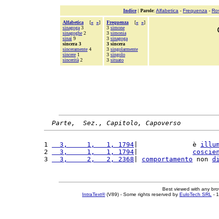
Indice
|
Parole
:
Alfabetica
-
Frequenza
-
Ro
Alfabetica
[
«
»
]
Frequenza
[
«
»
]
sinagoga
3
3
simone
sinagoghe
2
3
simonia
sinai
9
3
sinagoga
sincera 3
3 sincera
sinceramente
4
3
singolarmente
sincere
1
3
singolo
sincerità
2
3
situato
Parte,  Sez., Capitolo, Capoverso
1 
  3,     1,   1, 1794
|              è 
illu
2 
  3,     1,   1, 1794
|              
coscie
3 
  3,     2,   2, 2368
| 
comportamento
 non 
d
Best viewed with any br
IntraText®
(V89) - Some rights reserved by
EuloTech SRL
- 1