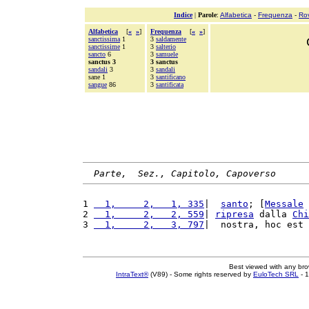
Indice
|
Parole
:
Alfabetica
-
Frequenza
-
Ro
Alfabetica
[
«
»
]
Frequenza
[
«
»
]
sanctissima
1
3
saldamente
sanctissime
1
3
salterio
sancto
6
3
samuele
sanctus 3
3 sanctus
sandali
3
3
sandali
sane 1
3
santificano
sangue
86
3
santificata
Parte,  Sez., Capitolo, Capoverso
1 
  1,     2,   1, 335
|  
santo
; [
Messale
2 
  1,     2,   2, 559
| 
ripresa
 dalla 
Chi
3 
  1,     2,   3, 797
|  nostra, hoc est 
Best viewed with any br
IntraText®
(V89) - Some rights reserved by
EuloTech SRL
- 1