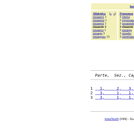
Ind
Alfabetica
[
«
»
]
Frequenza
rimanervi
1
3
riferita
rimanesse
1
3
rigorosam
rimanessi
1
3
rimanend
rimanete 3
3 rimanete
rimaneva
1
3
rimanga
rimanga
3
3
rimedio
rimangono
13
3
rimettiam
Parte,  Sez., Ca
1 
  1,     2,   3,
2 
  3,     1,   1,
3 
  3,     1,   1,
IntraText®
(V89) - So