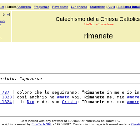
ice
|
Parole
:
Alfabetica
-
Frequenza
-
Rovesciate
-
Lunghezza
-
Statistiche
|
Aiuto
|
Biblioteca Intra
[
«
»
]
Catechismo della Chiesa Cattolic
ente
IntraText - Concordanze
o
rimanete
o
pitolo, Capoverso
 787
 | coloro che lo seguiranno: “
Rimanete
 in me e io in
 1823
| così anch'io ho 
amato
 voi. 
Rimanete
 nel mio 
amore
 1824
|  di 
Dio
 e del suo 
Cristo
: “
Rimanete
 nel mio 
amore
Best viewed with any browser at 800x600 or 768x1024 on Tablet PC
me rights reserved by
EuloTech SRL
- 1996-2007. Content in this page is licensed under a
Creat