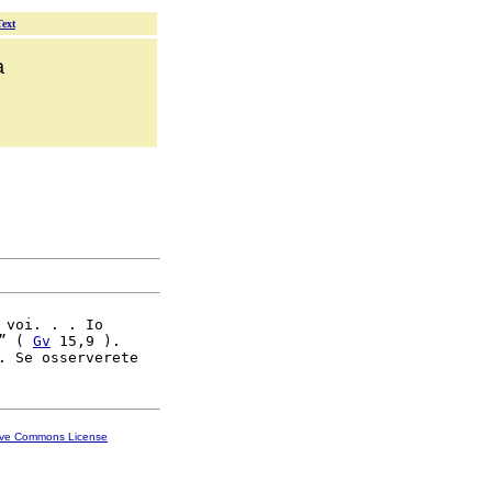
Text
a
 voi. . . Io

” ( 
Gv
 15,9 ).

ive Commons License