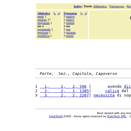
Indice
|
Parole
:
Alfabetica
-
Frequenza
-
Ro
Alfabetica
[
«
»
]
Frequenza
[
«
»
]
rendo
2
3
relative
rendono
27
3
relativi
rengraziate
1
3
renderà
reo 3
3 reo
reprimendo
1
3
rese
reprimere
1
3
restando
repubblica
1
3
resterà
Parte,  Sez., Capitolo, Capoverso
1 
  1,     2,   2, 596
 |       avendo 
dic
2 
  2,     2,   1, 1385
|      
calice
 del 
3 
  3,     2,   2, 2267
| 
necessità
 di sop
Best viewed with any br
IntraText®
(V89) - Some rights reserved by
EuloTech SRL
- 1