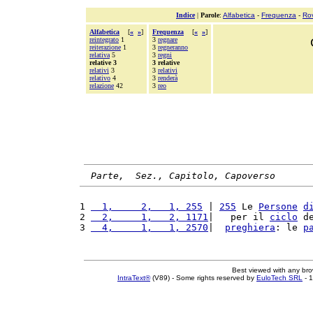
Indice
|
Parole
:
Alfabetica
-
Frequenza
-
Ro
Alfabetica
[
«
»
]
Frequenza
[
«
»
]
reintegrato
1
3
regnare
reiterazione
1
3
regneranno
relativa
5
3
regni
relative 3
3 relative
relativi
3
3
relativi
relativo
4
3
renderà
relazione
42
3
reo
Parte,  Sez., Capitolo, Capoverso
1 
  1,     2,   1, 255
 | 
255
 Le 
Persone
d
2 
  2,     1,   2, 1171
|   per il 
ciclo
 d
3 
  4,     1,   1, 2570
|  
preghiera
: le 
p
Best viewed with any br
IntraText®
(V89) - Some rights reserved by
EuloTech SRL
- 1