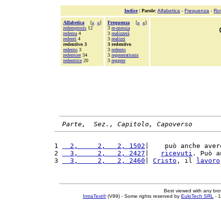
Indice
|
Parole
:
Alfabetica
-
Frequenza
-
Ro
Alfabetica
[
«
»
]
Frequenza
[
«
»
]
redemptoris
12
3
re-messia
redenta
4
3
realizzerà
redenti
4
3
realizzi
redentivo 3
3 redentivo
redento
3
3
redento
redentore
34
3
regenerationis
redentrice
20
3
reggere
Parte,  Sez., Capitolo, Capoverso
1 
  2,     2,   2, 1502
|    può anche aver
2 
  3,     2,   2, 2427
|   
ricevuti
. Può a
3 
  3,     2,   2, 2460
| 
Cristo
, il 
lavoro
Best viewed with any br
IntraText®
(V89) - Some rights reserved by
EuloTech SRL
- 1