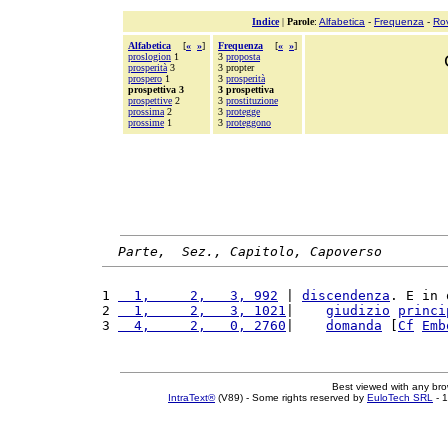
Indice
|
Parole
:
Alfabetica
-
Frequenza
-
Ro
Alfabetica
[
«
»
]
Frequenza
[
«
»
]
proslogion
1
3
proposta
prosperità
3
3 propter
prospero
1
3
prosperità
prospettiva 3
3 prospettiva
prospettive
2
3
prostituzione
prossima
2
3
protegge
prossime
1
3
proteggono
Parte,  Sez., Capitolo, Capoverso
1 
  1,     2,   3, 992
 | 
discendenza
. E in 
2 
  1,     2,   3, 1021
|    
giudizio
princi
3 
  4,     2,   0, 2760
|    
domanda
 [
Cf
Emb
Best viewed with any br
IntraText®
(V89) - Some rights reserved by
EuloTech SRL
- 1