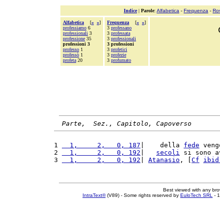
Indice
|
Parole
:
Alfabetica
-
Frequenza
-
Ro
Alfabetica
[
«
»
]
Frequenza
[
«
»
]
professiamo
6
3
professano
professionali
3
3
professata
professione
35
3
professionali
professioni 3
3 professioni
professo
1
3
profetici
professò
1
3
profezie
profeta
20
3
profumato
Parte,  Sez., Capitolo, Capoverso
1 
  1,     2,   0, 187
|    della 
fede
 veng
2 
  1,     2,   0, 192
|   
secoli
 si sono a
3 
  1,     2,   0, 192
| 
Atanasio
, [
Cf
ibid
Best viewed with any br
IntraText®
(V89) - Some rights reserved by
EuloTech SRL
- 1