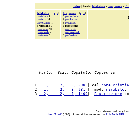
Indice
|
Parole
:
Alfabetica
-
Frequenza
-
Ro
Alfabetica
[
«
»
]
Frequenza
[
«
»
]
proferisce
1
3
processione
professa
14
3
proclamare
professando
1
3
procurarsi
professano 3
3 professano
professare
10
3
professata
professarla
2
3
professionali
professata
3
3
professioni
Parte,  Sez., Capitolo, Capoverso
1 
  1,     2,   3, 838
 | del 
nome
cristia
2 
  1,     2,   3, 931
 |  modo 
mirabile
. 
3 
  2,     2,   1, 1400
|  
Risurrezione
 de
Best viewed with any br
IntraText®
(V89) - Some rights reserved by
EuloTech SRL
- 1