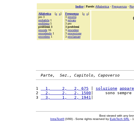
Indice
|
Parole
:
Alfabetica
-
Frequenza
-
Ro
Alfabetica
[
«
»
]
Frequenza
[
«
»
]
pro 3
3
priorità
probabile
1
3
privato
problema
5
3 pro
problemi 3
3 problemi
procede
16
3
procedere
procedendo
1
3
processione
procedens
1
3
proclamare
Parte,  Sez., Capitolo, Capoverso
1 
  1,     2,   2, 675
 | 
soluzione
appare
2 
  2,     2,   2, 1500
|     sono sempre 
3 
  3,     1,   2, 1941
|                 
Best viewed with any br
IntraText®
(V89) - Some rights reserved by
EuloTech SRL
- 1