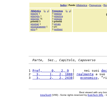
Indice
|
Parole
:
Alfabetica
-
Frequenza
-
Ro
Alfabetica
[
«
»
]
Frequenza
[
«
»
]
princìpi
1
3
preziosa
principiis
1
3
primitiva
principio
76
3
primizia
priorità 3
3 priorità
prioritari
1
3
privato
prioritariamente
1
3 pro
priva
5
3
problemi
Parte,  Sez., Capitolo, Capoverso
1 
Pref,     0,   2, 9
  |     nei suoi 
dec
2 
  3,     1,   2, 1888
| 
realmente
 a suo 
3 
  3,     2,   2, 2438
|   
economico
, “ri
Best viewed with any br
IntraText®
(V89) - Some rights reserved by
EuloTech SRL
- 1