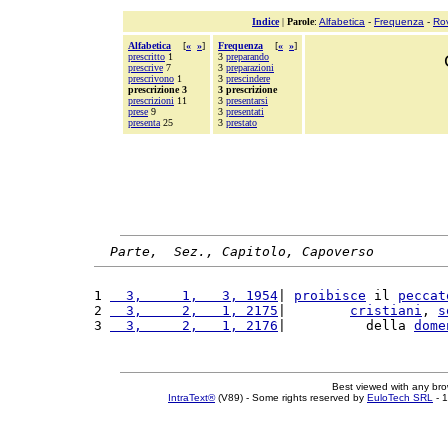
Indice
|
Parole
:
Alfabetica
-
Frequenza
-
Ro
Alfabetica
[
«
»
]
Frequenza
[
«
»
]
prescritto
1
3
preparando
prescrive
7
3
preparazioni
prescrivono
1
3
prescindere
prescrizione 3
3 prescrizione
prescrizioni
11
3
presentarsi
prese
9
3
presentati
presenta
25
3
prestato
Parte,  Sez., Capitolo, Capoverso
1 
  3,     1,   3, 1954
| 
proibisce
 il 
peccat
2 
  3,     2,   1, 2175
|        
cristiani
, 
s
3 
  3,     2,   1, 2176
|          della 
dome
Best viewed with any br
IntraText®
(V89) - Some rights reserved by
EuloTech SRL
- 1