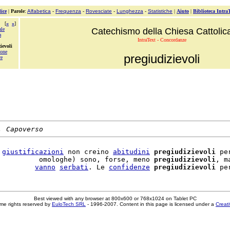
ice
|
Parole
:
Alfabetica
-
Frequenza
-
Rovesciate
-
Lunghezza
-
Statistiche
|
Aiuto
|
Biblioteca Intra
[
«
»
]
ale
Catechismo della Chiesa Cattolic
a
IntraText - Concordanze
ievoli
ione
pregiudizievoli
re
, Capoverso
 
giustificazioni
 non creino 
abitudini
pregiudizievoli
 pe
          omologhe) sono, forse, meno 
pregiudizievoli
, m
         
vanno
serbati
. Le 
confidenze
pregiudizievoli
 pe
Best viewed with any browser at 800x600 or 768x1024 on Tablet PC
me rights reserved by
EuloTech SRL
- 1996-2007. Content in this page is licensed under a
Creat