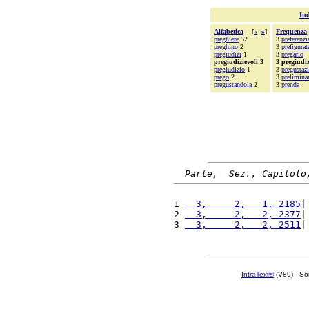
Ind
Alfabetica
[
«
»
]
Frequenza
preghiere
52
3
preferenzi
preghino
2
3
prefigurat
pregiudizi
1
3
pregarlo
pregiudizievoli 3
3 pregiudiz
pregiudizio
1
3
pregustaz
prego
2
3
prelimina
pregustandola
2
3
prenda
Parte,  Sez., Capitolo
1 
  3,     2,   1, 2185
|
2 
  3,     2,   2, 2377
|
3 
  3,     2,   2, 2511
|
IntraText®
(V89) - So