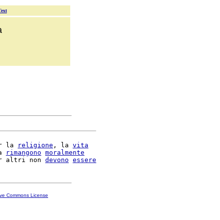
Text
a
r la 
religione
, la 
vita
a 
rimangono
moralmente
r altri non 
devono
essere
ive Commons License