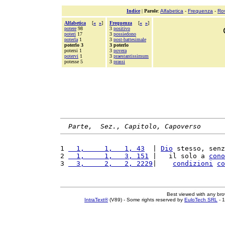
Indice
|
Parole
:
Alfabetica
-
Frequenza
-
Ro
Alfabetica
[
«
»
]
Frequenza
[
«
»
]
potere
98
3
positivo
poteri
17
3
possiedono
poterla
1
3
post-battesimale
poterlo 3
3 poterlo
potersi 1
3
povera
potervi
1
3
praestantissimum
potesse 5
3
prassi
Parte,  Sez., Capitolo, Capoverso
1 
  1,     1,   1, 43
  | 
Dio
 stesso, senz
2 
  1,     1,   3, 151
 |   il solo a 
cono
3 
  3,     2,   2, 2229
|    
condizioni
co
Best viewed with any br
IntraText®
(V89) - Some rights reserved by
EuloTech SRL
- 1