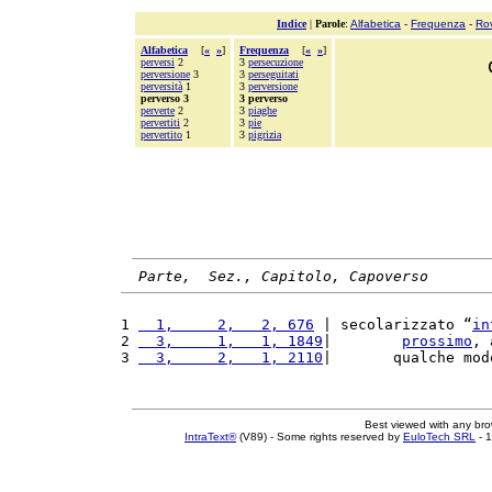
Indice
|
Parole
:
Alfabetica
-
Frequenza
-
Ro
Alfabetica
[
«
»
]
Frequenza
[
«
»
]
perversi
2
3
persecuzione
perversione
3
3
perseguitati
perversità
1
3
perversione
perverso 3
3 perverso
perverte
2
3
piaghe
pervertiti
2
3
pie
pervertito
1
3
pigrizia
Parte,  Sez., Capitolo, Capoverso
1 
  1,     2,   2, 676
 | secolarizzato “
in
2 
  3,     1,   1, 1849
|        
prossimo
, 
3 
  3,     2,   1, 2110
|       qualche mod
Best viewed with any br
IntraText®
(V89) - Some rights reserved by
EuloTech SRL
- 1