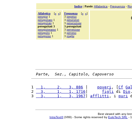
Indice
|
Parole
:
Alfabetica
-
Frequenza
-
Ro
Alfabetica
[
«
»
]
Frequenza
[
«
»
]
persegue
1
3
perpetuo
perseguitano
1
3
persecutori
perseguitate
1
3
persecuzione
perseguitati 3
3 perseguitati
perseguiteranno
1
3
perversione
perseguito
1
3
perverso
perseguono
1
3
piaghe
Parte,  Sez., Capitolo, Capoverso
1 
  1,     2,   3, 886
 |    
poveri
, [
Cf
Ga
2 
  3,     1,   1, 1716
|      
figli
 di 
Dio
3 
  3,     1,   3, 1967
| 
afflitti
, i 
puri
 
Best viewed with any br
IntraText®
(V89) - Some rights reserved by
EuloTech SRL
- 1